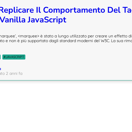
eplicare Il Comportamento Del T
Vanilla JavaScript
marquee’, <marquee> è stato a lungo utilizzato per creare un effetto di
to e non è più supportato dagli standard moderni del W3C. La sua rim
#JAVASCRIPT
o
ato 2 anni fa
ion