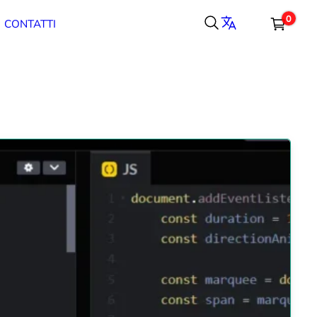
0
CONTATTI
Carrello
Totale parziale
Spedizione, tasse e sconti sono calcolati alla cassa.
CASSA
CARRELLO