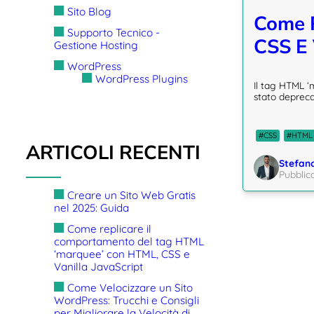
Sito Blog
Come R
Supporto Tecnico -
CSS E 
Gestione Hosting
WordPress
WordPress Plugins
Il tag HTML ‘
stato depreca
#CSS
#HTML
ARTICOLI RECENTI
Stefan
Pubblic
Creare un Sito Web Gratis
nel 2025: Guida
Posts
Come replicare il
comportamento del tag HTML
Navigat
‘marquee’ con HTML, CSS e
Vanilla JavaScript
Come Velocizzare un Sito
WordPress: Trucchi e Consigli
per Migliorare la Velocità di