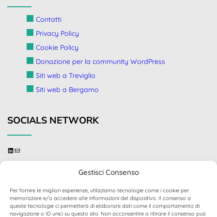
Contatti
Privacy Policy
Cookie Policy
Donazione per la community WordPress
Siti web a Treviglio
Siti web a Bergamo
SOCIALS NETWORK
linkedin
send me an email
Gestisci Consenso
Per fornire le migliori esperienze, utilizziamo tecnologie come i cookie per
memorizzare e/o accedere alle informazioni del dispositivo. Il consenso a
queste tecnologie ci permetterà di elaborare dati come il comportamento di
© 2024 - 2026 Stefano Fattori - Sviluppatore Web /
navigazione o ID unici su questo sito. Non acconsentire o ritirare il consenso può