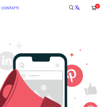
0
CONTATTI
Carrello
Totale parziale
Spedizione, tasse e sconti sono calcolati alla cassa.
CASSA
CARRELLO