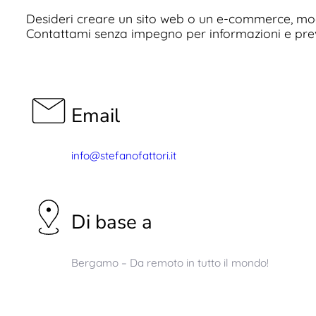
Desideri creare un sito web o un e-commerce, mo
Contattami senza impegno per informazioni e preve
Email
info@stefanofattori.it
Di base a
Bergamo – Da remoto in tutto il mondo!