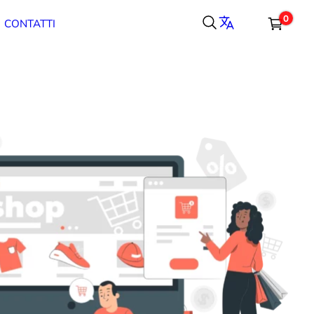
0
CONTATTI
Carrello
Totale parziale
Spedizione, tasse e sconti sono calcolati alla cassa.
CASSA
CARRELLO