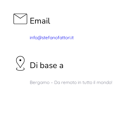
Email
info@stefanofattori.it
Di base a
Bergamo – Da remoto in tutto il mondo!