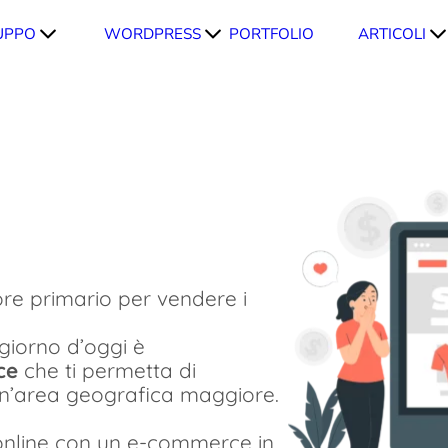
UPPO
WORDPRESS
PORTFOLIO
ARTICOLI
ore primario per vendere i
giorno d’oggi è
ce
che ti permetta di
un’area geografica maggiore.
online con un e-commerce in