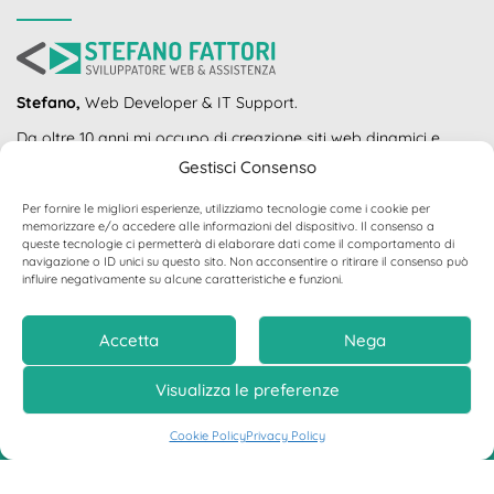
Stefano,
Web Developer & IT Support.
Da oltre 10 anni mi occupo di creazione siti web dinamici e
responsive per piccole aziende e privati.
Gestisci Consenso
Naviga nel mio sito, scopri i miei servizi e contattami senza
impegno.
Per fornire le migliori esperienze, utilizziamo tecnologie come i cookie per
memorizzare e/o accedere alle informazioni del dispositivo. Il consenso a
INFORMAZIONI UTILI
queste tecnologie ci permetterà di elaborare dati come il comportamento di
navigazione o ID unici su questo sito. Non acconsentire o ritirare il consenso può
influire negativamente su alcune caratteristiche e funzioni.
Contatti
Accetta
Nega
Privacy Policy
Cookie Policy
Visualizza le preferenze
Donazione per la community WordPress
Siti web a Treviglio
Cookie Policy
Privacy Policy
Siti web a Bergamo