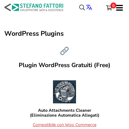
Salta
0
al
Menu
contenuto
SVILUPPO
Carrello
WordPress Plugins
WORDPRESS
Totale parziale
Spedizione, tasse e sconti sono calcolati alla cassa.
PORTFOLIO
Plugin WordPress Gratuiti (Free)
CASSA
CARRELLO
ARTICOLI
CONTATTI
LINGUA
Auto Attachments Cleaner
(Eliminazione Automatica Allegati)
Compatibile con Woo Commerce