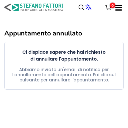
Salta
0
al
Menu
contenuto
SVILUPPO
Carrello
Appuntamento annullato
WORDPRESS
Totale parziale
Ci dispiace sapere che hai richiesto
Spedizione, tasse e sconti sono calcolati alla cassa.
PORTFOLIO
di annullare l'appuntamento.
CASSA
CARRELLO
ARTICOLI
Abbiamo inviato un'email di notifica per
l'annullamento dell'appuntamento. Fai clic sul
pulsante per annullare l'appuntamento.
CONTATTI
LINGUA