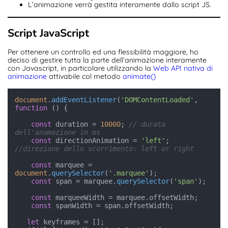
L’animazione verrà gestita interamente dallo script JS.
Script JavaScript
Per ottenere un controllo ed una flessibilità maggiore, ho
deciso di gestire tutta la parte dell’animazione interamente
con Javascript, in particolare utilizzando la
Web API nativa di
animazione
attivabile col metodo
animate()
document
.
addEventListener
(
'DOMContentLoaded'
, 
function
 (
) {

const
 duration = 
10000
; 
// durata 
dell'anamazione in ms
const
 directionAnimation = 
'left'
;  
//direzione dello scorrimento: left or right  
const
 marquee = 
document
.
querySelector
(
'.marquee'
);

const
 span = marquee.
querySelector
(
'span'
);

const
 marqueeWidth = marquee.
offsetWidth
;

const
 spanWidth = span.
offsetWidth
;

let
 keyframes = [];
