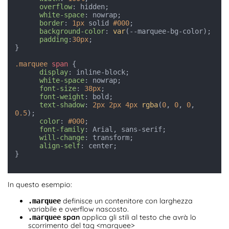
overflow
: hidden;

white-space
: nowrap;

border
: 
1px
 solid 
#000
;

background-color
: 
var
(--marquee-bg-color);

padding
:
30px
;

}

.marquee
span
 {

display
: inline-block;

white-space
: nowrap;

font-size
: 
38px
;

font-weight
: bold;

text-shadow
: 
2px
2px
4px
rgba
(
0
, 
0
, 
0
, 
0.5
);

color
: 
#000
;

font-family
: Arial, sans-serif;

will-change
: transform;

align-self
: center;

}

In questo esempio:
definisce un contenitore con larghezza
.marquee
variabile e overflow nascosto.
span
applica gli stili al testo che avrà lo
.marquee
scorrimento del tag <marquee>