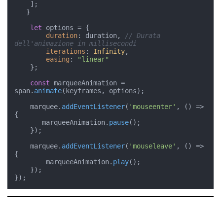
    ];

   }

let
 options = {

duration
: duration, 
// Durata 
dell'animazione in millisecondi
iterations
: 
Infinity
,

easing
: 
"linear"
    };

const
 marqueeAnimation = 
span.
animate
(keyframes, options);

    marquee.
addEventListener
(
'mouseenter'
, 
() =>
{

       marqueeAnimation.
pause
();

    });

    marquee.
addEventListener
(
'mouseleave'
, 
() =>
{

        marqueeAnimation.
play
();

    });
