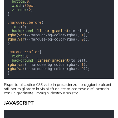
bottom
:
0
;

width
:
30px
;  

z-index
:
2
;

}

.marquee
::before
{

left
:
0
;

background
: 
linear-gradient
(to right, 
rgba
(
var
(--marquee-bg-color-rgba), 
1
), 
rgba
(
var
(--marquee-bg-color-rgba), 
0
));

}

.marquee
::after
{

right
:
0
;

background
: 
linear-gradient
(to left, 
rgba
(
var
(--marquee-bg-color-rgba), 
1
), 
rgba
(
var
(--marquee-bg-color-rgba), 
0
));

Rispetto al codice CSS visto in precedenza ho aggiunto alcuni
stili per migliorare la visibilità del testo scorrevole sfuocando
con un gradiente i margini destro e sinistro.
JAVASCRIPT