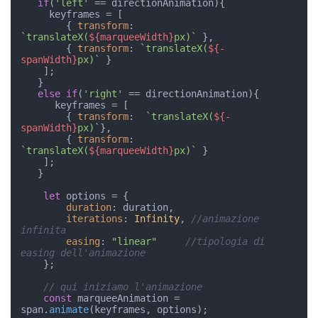
if
(
'left'
 == directionAnimation){

     keyframes = [        

        { 
transform
: 
`translateX(
${marqueeWidth}
px)`
 },

        { 
transform
: 
`translateX(
${-
spanWidth}
px)`
 }

    ];

   }

else
if
(
'right'
 == directionAnimation){

      keyframes = [        

        { 
transform
:  
`translateX(
${-
spanWidth}
px)`
},

        { 
transform
: 
`translateX(
${marqueeWidth}
px)`
 }

    ];

   }

let
 options = {

duration
: duration, 

iterations
: 
Infinity
, 
//animazione 
infinita
easing
: 
"linear"
//tipologia di 
easing dell'animazione
    };

// qui iniziamo l'animazione
const
 marqueeAnimation = 
span.
animate
(keyframes, options);
