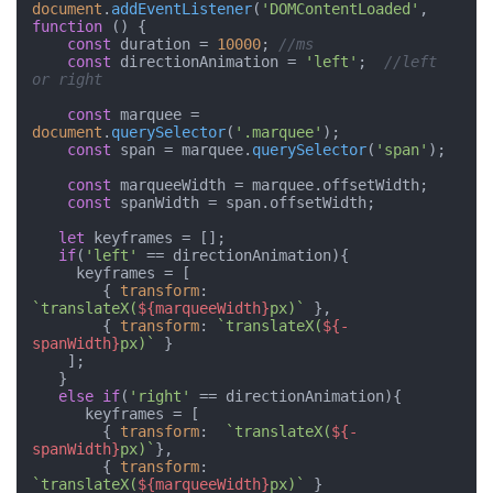
document
.
addEventListener
(
'DOMContentLoaded'
, 
function
 (
) {

const
 duration = 
10000
; 
//ms
const
 directionAnimation = 
'left'
;  
//left 
or right  
const
 marquee = 
document
.
querySelector
(
'.marquee'
);

const
 span = marquee.
querySelector
(
'span'
);

const
 marqueeWidth = marquee.
offsetWidth
;

const
 spanWidth = span.
offsetWidth
;

let
 keyframes = [];

if
(
'left'
 == directionAnimation){

     keyframes = [        

        { 
transform
: 
`translateX(
${marqueeWidth}
px)`
 },

        { 
transform
: 
`translateX(
${-
spanWidth}
px)`
 }

    ];

   }

else
if
(
'right'
 == directionAnimation){

      keyframes = [        

        { 
transform
:  
`translateX(
${-
spanWidth}
px)`
},

        { 
transform
: 
`translateX(
${marqueeWidth}
px)`
 }
