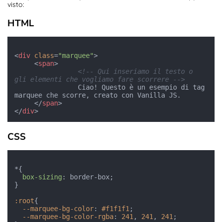
visto:
HTML
<
div
class
=
"marquee"
>
<
span
>
<!-- Qui inseriamo il testo o 
gli elementi che vogliamo fare scorrere -->
                Ciao! Questo è un esempio di tag 
marquee che scorre, creato con Vanilla JS.

</
span
>
</
div
>
CSS
*{

box-sizing
: border-box;

}

:root
{

--marquee-bg-color
: 
#f1f1f1
;

--marquee-bg-color-rgba
: 
241
, 
241
, 
241
;
