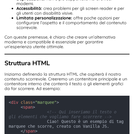
moderni.
Accessibilità:
crea problemi per gli screen reader e per
gli utenti con disabilità visive.
Limitata personalizzazione:
offre poche opzioni per
configurare l’aspetto e il comportamento del contenuto
scorrevole.
Con queste premesse, è chiaro che creare un’alternativa
moderna e compatibile è essenziale per garantire
un’esperienza utente ottimale.
Struttura HTML
Iniziamo definendo la struttura HTML che ospiterà il nostro
contenuto scorrevole. Creeremo un contenitore principale e un
contenitore interno che conterrà il testo o gli elementi grafici
da far scorrere. Ad esempio:
<
div
class
=
"marquee"
>
<
span
>
<!-- Qui inseriamo il testo o 
gli elementi che vogliamo fare scorrere -->
                Ciao! Questo è un esempio di tag 
marquee che scorre, creato con Vanilla JS.

</
span
>