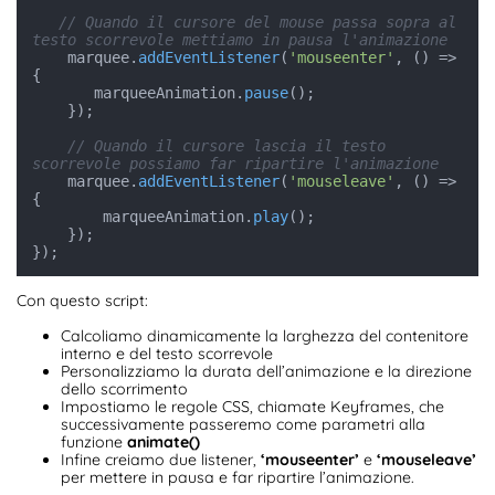
// Quando il cursore del mouse passa sopra al 
testo scorrevole mettiamo in pausa l'animazione
    marquee.
addEventListener
(
'mouseenter'
, 
() =>
{

       marqueeAnimation.
pause
();

    });

// Quando il cursore lascia il testo 
scorrevole possiamo far ripartire l'animazione
    marquee.
addEventListener
(
'mouseleave'
, 
() =>
{

        marqueeAnimation.
play
();

    });

Con questo script:
Calcoliamo dinamicamente la larghezza del contenitore
interno e del testo scorrevole
Personalizziamo la durata dell’animazione e la direzione
dello scorrimento
Impostiamo le regole CSS, chiamate Keyframes, che
successivamente passeremo come parametri alla
funzione
animate()
Infine creiamo due listener,
‘mouseenter’
e
‘mouseleave’
per mettere in pausa e far ripartire l’animazione.