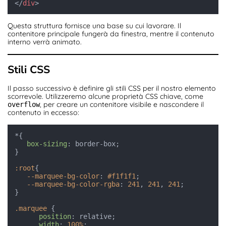
</
div
>
Questa struttura fornisce una base su cui lavorare. Il
contenitore principale fungerà da finestra, mentre il contenuto
interno verrà animato.
Stili CSS
Il passo successivo è definire gli stili CSS per il nostro elemento
scorrevole. Utilizzeremo alcune proprietà CSS chiave, come
, per creare un contenitore visibile e nascondere il
overflow
contenuto in eccesso:
*{

box-sizing
: border-box;

}

:root
{

--marquee-bg-color
: 
#f1f1f1
;

--marquee-bg-color-rgba
: 
241
, 
241
, 
241
;

}

.marquee
 {

position
: relative;

width
: 
100%
;
