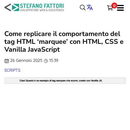
Salta
0
al
Menu
contenuto
SVILUPPO
Carrello
Come replicare il comportamento del
WORDPRESS
tag HTML ‘marquee’ con HTML, CSS e
Vanilla JavaScript
Totale parziale
Spedizione, tasse e sconti sono calcolati alla cassa.
PORTFOLIO
26 Gennaio 2025
15:39
CASSA
CARRELLO
SCRIPTS
ARTICOLI
CONTATTI
LINGUA