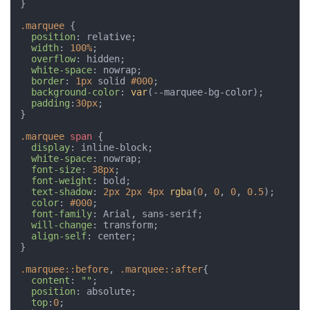
}

.marquee
 {

position
: relative;

width
: 
100%
;

overflow
: hidden;

white-space
: nowrap;

border
: 
1px
 solid 
#000
;

background-color
: 
var
(--marquee-bg-color);

padding
:
30px
;

}

.marquee
span
 {

display
: inline-block;

white-space
: nowrap;

font-size
: 
38px
;

font-weight
: bold;

text-shadow
: 
2px
2px
4px
rgba
(
0
, 
0
, 
0
, 
0.5
);

color
: 
#000
;

font-family
: Arial, sans-serif;

will-change
: transform;

align-self
: center;

}

.marquee
::before
, 
.marquee
::after
{

content
: 
""
;

position
: absolute;

top
:
0
;
