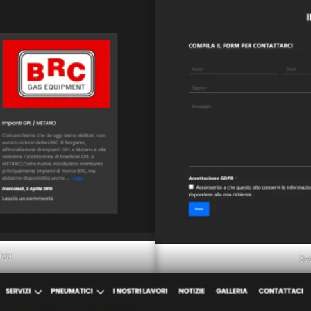
ica
Sv