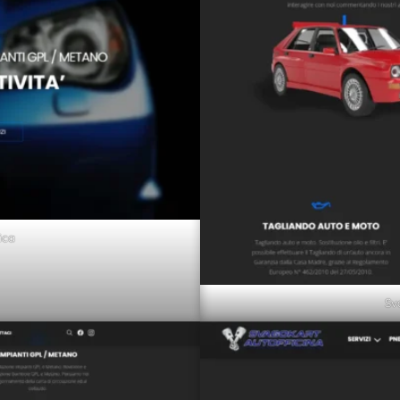
ica
Sv