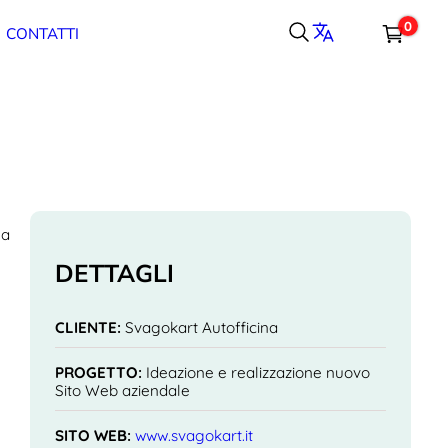
0
CONTATTI
Carrello
Totale parziale
Spedizione, tasse e sconti sono calcolati alla cassa.
 a
CASSA
CARRELLO
DETTAGLI
CLIENTE:
Svagokart Autofficina
PROGETTO:
Ideazione e realizzazione nuovo
Sito Web aziendale
SITO WEB:
www.svagokart.it