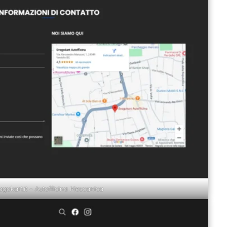
agokart.it – Autofficina Meccanica