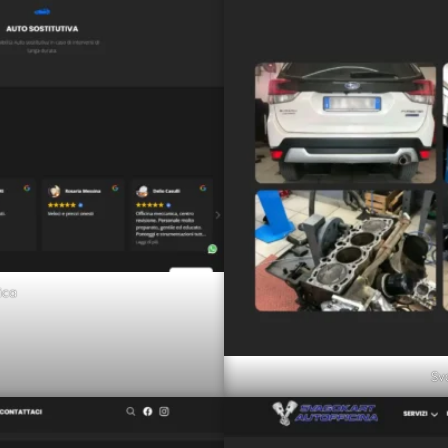
ica
Sv