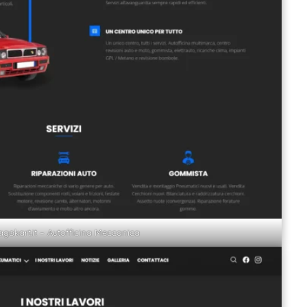
agokart.it – Autofficina Meccanica