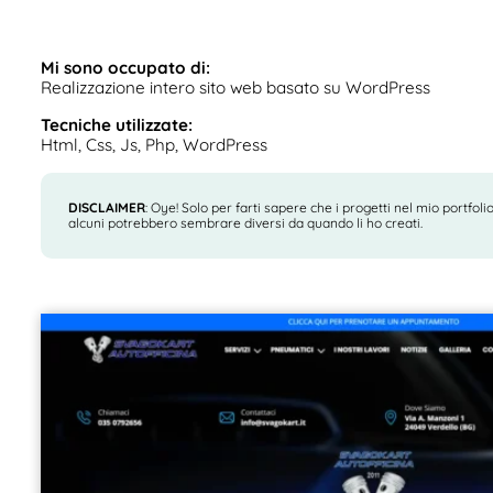
Mi sono occupato di:
Realizzazione intero sito web basato su WordPress
Tecniche utilizzate:
Html, Css, Js, Php, WordPress
DISCLAIMER
: Oye! Solo per farti sapere che i progetti nel mio portfol
alcuni potrebbero sembrare diversi da quando li ho creati.