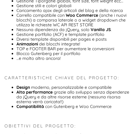
Gestione Tiporgafie globali, font size, font weight ecc…
Gestione stili e colori globali
Caricamento ajax degli articoli del blog e della ricerca
Carrello compatibile con
Woo Commerce
(anche i nuovi
blocchi) a comparsa laterale o a widget dropdown che
utilizza le richieste WC API REST STORE
Nessuna dipendenza da jQuery, solo
Vanilla JS
.
Gestione portfolio (ACF) e template portfolio
Diversi template disponibili per pages e posts
Animazioni
dei blocchi integrate!
TOP e FOOTER BAR per aumentare le conversioni
Blocco Gutenberg per il portfolio
…e molto altro ancora!
CARATTERISTICHE CHIAVE DEL PROGETTO:
Design
moderno, personalizzabile e compatibile
Alta performance
grazie allo sviluppo senza dipendenze
da jQuery e da altre risorse esterne (nessuna risorsa
esterna verrà caricata!!)
Compatibilità
con Gutenberg e Woo Commerce
OBIETTIVI DEL PROGETTO: