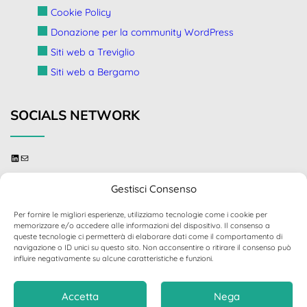
Cookie Policy
Donazione per la community WordPress
Siti web a Treviglio
Siti web a Bergamo
SOCIALS NETWORK
linkedin
send me an email
Gestisci Consenso
Per fornire le migliori esperienze, utilizziamo tecnologie come i cookie per
memorizzare e/o accedere alle informazioni del dispositivo. Il consenso a
queste tecnologie ci permetterà di elaborare dati come il comportamento di
© 2024 - 2026 Stefano Fattori - Sviluppatore Web /
navigazione o ID unici su questo sito. Non acconsentire o ritirare il consenso può
Specializzato in WordPress - Tema:
Luxury Concept
influire negativamente su alcune caratteristiche e funzioni.
Accetta
Nega