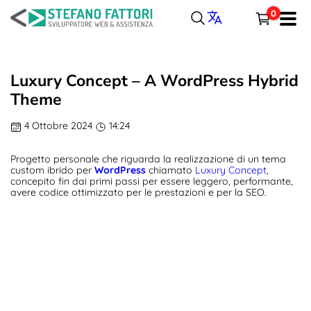
Salta
0
al
Menu
contenuto
SVILUPPO
Carrello
Luxury Concept – A WordPress Hybrid
WORDPRESS
Theme
Totale parziale
4 Ottobre 2024
14:24
Spedizione, tasse e sconti sono calcolati alla cassa.
PORTFOLIO
Progetto personale che riguarda la realizzazione di un tema
CASSA
CARRELLO
ARTICOLI
custom ibrido per
WordPress
chiamato
Luxury Concept
,
concepito fin dai primi passi per essere leggero, performante,
avere codice ottimizzato per le prestazioni e per la SEO.
CONTATTI
LINGUA