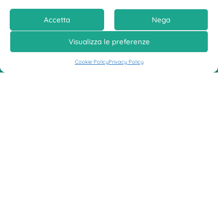
E-Commerce
Accetta
Nega
Inizia a vendere online i tuoi prodotti tramite la
Visualizza le preferenze
piattaforma più adeguata alle tue esigenze.
Espandi il tuo business.
Cookie Policy
Privacy Policy
Landing Page
Presenta la tua attività o servizio tramite una pagina
web efficace e d’impatto, ottimizzata per le
campagne pubblicitarie.